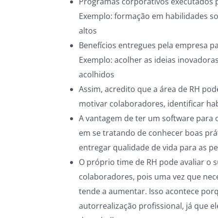
Programas corporativos executados p
Exemplo: formação em habilidades so
altos
Benefícios entregues pela empresa pa
Exemplo: acolher as ideias inovadora
acolhidos
Assim, acredito que a
área de RH
pode
motivar colaboradores, identificar hab
A vantagem de ter um software para o
em se tratando de conhecer boas prát
entregar qualidade de vida para as p
O próprio time de RH pode avaliar o s
colaboradores, pois uma vez que nece
tende a aumentar. Isso acontece porq
autorrealização profissional, já que e