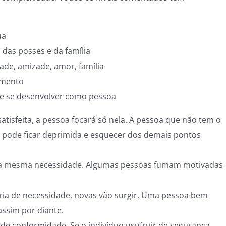
ua
 das posses e da família
ade, amizade, amor, família
imento
de se desenvolver como pessoa
tisfeita, a pessoa focará só nela. A pessoa que não tem o
 pode ficar deprimida e esquecer dos demais pontos
ma mesma necessidade.
Algumas pessoas fumam motivadas
ia de necessidade, novas vão surgir.
Uma pessoa bem
ssim por diante.
de conformidade. Se o indivíduo usufruir de segurança