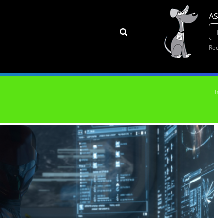
AS
Rec
I