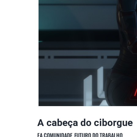
A cabeça do ciborgue
EA COMUNIDADE
FUTURO DO TRABALHO
,