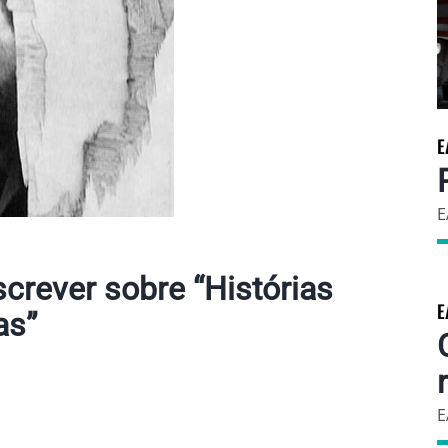
E
E
screver sobre “Histórias
E
as”
E