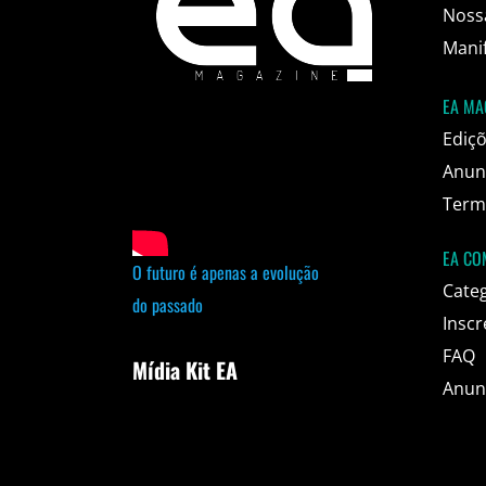
Noss
Mani
EA MA
Ediç
Anun
Termo
EA CO
O futuro é apenas a evolução
Cate
do passado
Inscr
FAQ
Mídia Kit EA
Anun