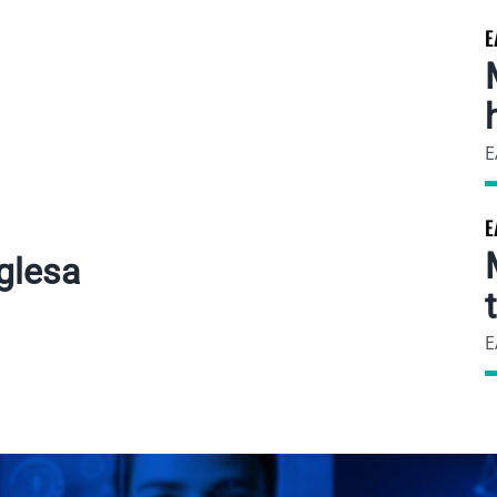
E
E
E
glesa
E