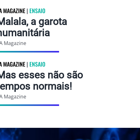
A MAGAZINE
|
ENSAIO
Malala, a garota
humanitária
A Magazine
A MAGAZINE
|
ENSAIO
Mas esses não são
tempos normais!
A Magazine