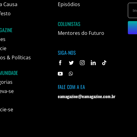
a Causa
Episódios
festo
COLUNISTAS
GAZINE
Mentores do Futuro
ões
cie
SIGA-NOS
s & Políticas
MUNIDADE
gorias
FALE COM A EA
eva-se
eamagazine@eamagazine.com.br
cie-se