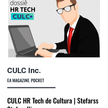
imagem
maior
Podcast
Colunistas
CULC Inc.
EA MAGAZINE
POCKET
,
CULC HR Tech de Cultura | Stefarss