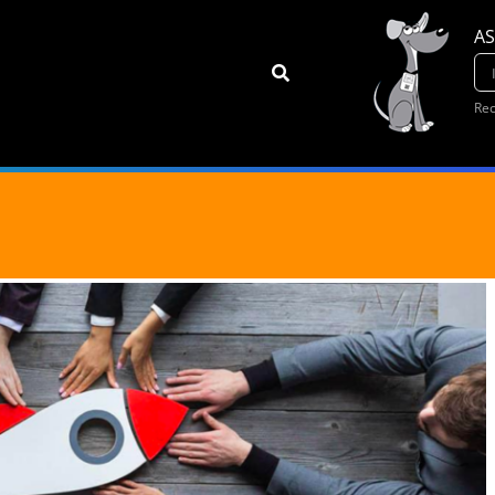
AS
Rec