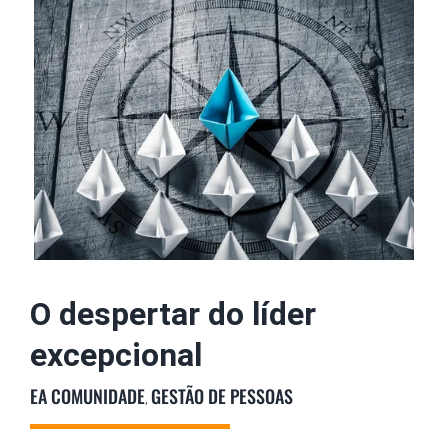
imagem
maior
Podcast
Colunistas
O despertar do líder
excepcional
EA COMUNIDADE
GESTÃO DE PESSOAS
,