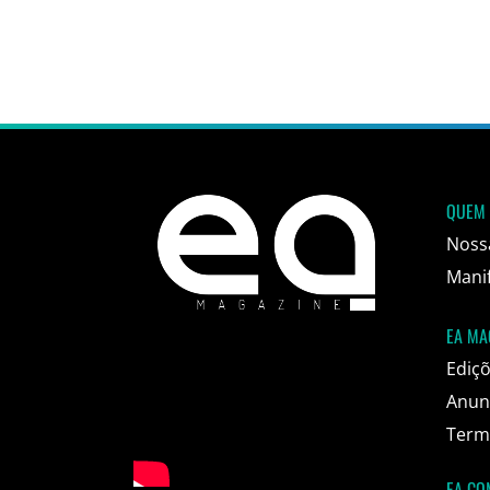
QUEM
Noss
Mani
EA MA
Ediç
Anun
Termo
EA CO