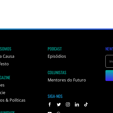
 SOMOS
PODCAST
NEW
a Causa
Episódios
festo
COLUNISTAS
GAZINE
Mentores do Futuro
ões
cie
SIGA-NOS
s & Políticas
MUNIDADE