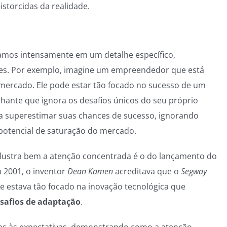
storcidas da realidade.
amos intensamente em um detalhe específico,
tes. Por exemplo, imagine um empreendedor que está
ercado. Ele pode estar tão focado no sucesso de um
ante que ignora os desafios únicos do seu próprio
 a superestimar suas chances de sucesso, ignorando
 potencial de saturação do mercado.
lustra bem a atenção concentrada é o do lançamento do
m 2001, o inventor
Dean Kamen
acreditava que o
Segway
le estava tão focado na inovação tecnológica que
safios de adaptação
.
res às expectativas, demonstrando como a atenção