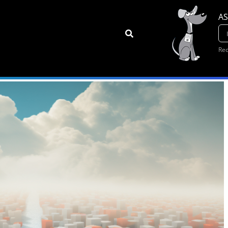
AS
Rec