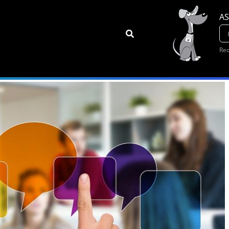
AS
Rec