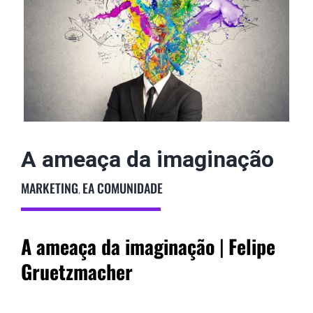
imagem
maior
Podcast
Colunistas
A ameaça da imaginação
MARKETING
EA COMUNIDADE
,
A ameaça da imaginação
|
Felipe
Gruetzmacher