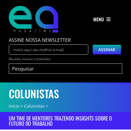
Ir
para
MENU
o
conteúdo
ASSINE NOSSA NEWSLETTER
Nossa Causa
Manifesto
Receba nossos conteúdos
Buscar
EA Magazine
resultados
para:
EA Comunidade
COLUNISTAS
Convidados EA
Início
Colunistas
Anuncie
UM TIME DE MENTORES TRAZENDO INSIGHTS SOBRE O
FUTURO DO TRABALHO
Anuncie-se